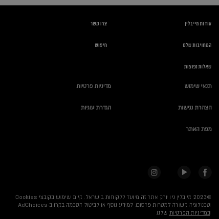
אודות מייבלין
צרו קשר
המחויבות שלנו
חיפוש
שאלות נפוצות
תנאי שימוש
מדיניות פרטיות
הצהרת נגישות
הגדרת עוגיות
מפת האתר
©2023 מייבלין ניו יורק אתר זה מיועד ללקוחות בישראל.
קיים שימוש בקובצי Cookies
וטכנולוגיה קשורה למטרות פרסום. למידע נוסף או לביטול הסכמה בקרו ב-AdChoices
ו
במדיניות הפרטיות
שלנו.