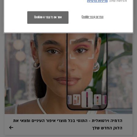
והניתוח שלנו.
מדיניות פרטיות
לרכישה אונליין
LASH SENSATIONAL FIREWORK מסקרה למראה ריסים עוצמתי
לרכישה אונליין
SUPER LOCK ג'ל גבות שקוף עמיד עד 24 שעות
הגדרות קובצי Cookie
אשר את כל קבצי ה-Cookies
הדמיה וירטואלית - התנסי בכל מוצרי איפור העיניים ומצאי את
הלוק החדש שלך