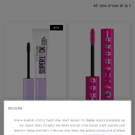
1
עד
16
מוצרים מתוך
43
חדש
המשך מבלי לאשר
LASH SENSATIONAL
SUPER LOCK ג'ל גבות שקוף
FIREWORK מסקרה למראה
עמיד עד 24 שעות
אנו משתמשים בקובצי Cookie כדי לאפשר לאתר שלנו לפעול כהלכה, להתאים אישית
ריסים עוצמתי
תוכן ומודעות, לספק תכונות מדיה חברתית ולנתח את התעבורה באתר. בנוסף, אנו
1 גוון
2 גוונים
משתפים מידע אודות השימוש שלך באתר שלנו עם המדיה החברתית ושותפי הפרסום