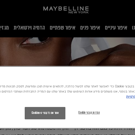
ו
איפור עיניים
איפור פנים
איפור שפתיים
הדמיה וירטואלית
מגזין
אנו משתמשים בקובצי Cookie כדי לאפשר לאתר שלנו לפעול כהלכה, להתאים אישית תוכן ומודעות, לספק תכונות
תר. בנוסף, אנו משתפים מידע אודות השימוש שלך באתר שלנו עם המדיה החברתית ושותפי הפרסום ו
פרטיות
הגדרות קובצי Cookie
אשר את כל קבצי ה-Cookies
אחיד וללא כל פגם הוא בהישג ידך – ואין זה משנה מהו סוג העור שלך, גוון העור