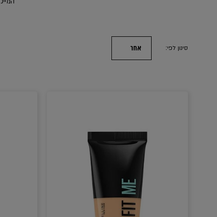
המייק-
אחר
סינון לפי: