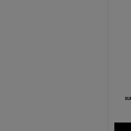
SU
SUPER STAY® ACTI מייק-אפ עמיד עד 30 שעות