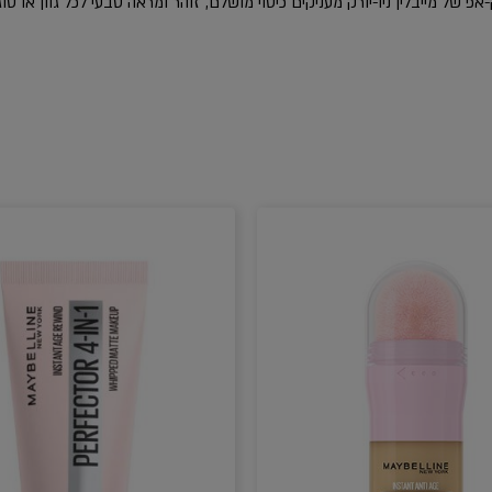
אפ של מייבלין ניו-יורק מעניקים כיסוי מושלם, זוהר ומראה טבעי לכל גוון או סוג