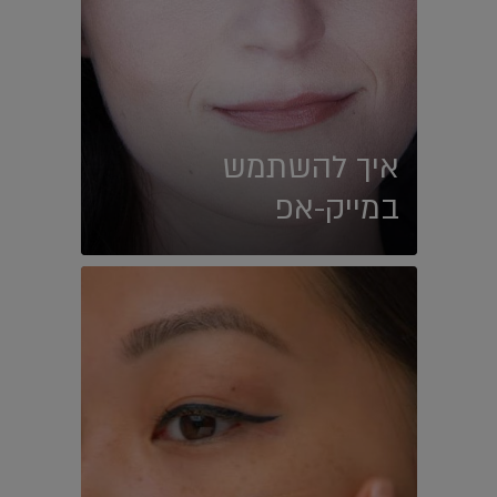
איך להשתמש
במייק-אפ