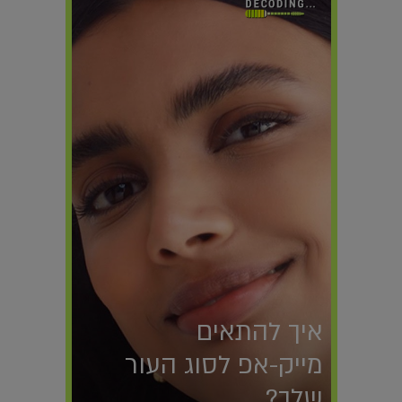
איך להתאים
מייק-אפ לסוג העור
שלך?