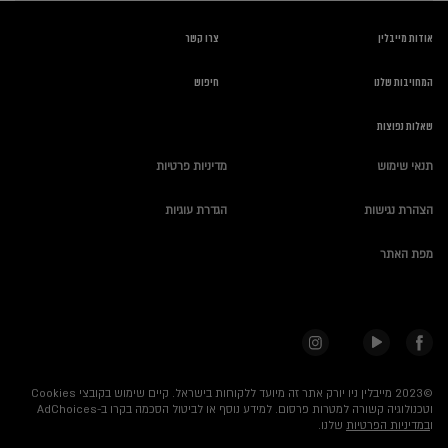
אודות מייבלין
צרו קשר
המחויבות שלנו
חיפוש
שאלות נפוצות
תנאי שימוש
מדיניות פרטיות
הצהרת נגישות
הגדרת עוגיות
מפת האתר
©2023 מייבלין ניו יורק אתר זה מיועד ללקוחות בישראל.
קיים שימוש בקובצי Cookies
וטכנולוגיה קשורה למטרות פרסום. למידע נוסף או לביטול הסכמה בקרו ב-AdChoices
ו
במדיניות הפרטיות
שלנו.