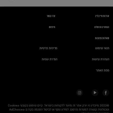
אודות מייבלין
צרו קשר
המחויבות שלנו
חיפוש
שאלות נפוצות
תנאי שימוש
מדיניות פרטיות
הצהרת נגישות
הגדרת עוגיות
מפת האתר
©2023 מייבלין ניו יורק אתר זה מיועד ללקוחות בישראל.
קיים שימוש בקובצי Cookies
וטכנולוגיה קשורה למטרות פרסום. למידע נוסף או לביטול הסכמה בקרו ב-AdChoices