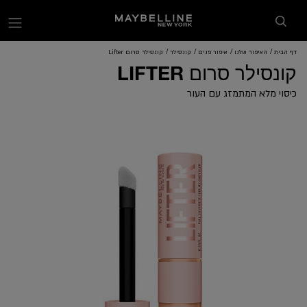
enu
דף הבית
האיפור שלנו
איפור פנים
קונסילר
קונסילר סרום Lifter
קונסילר סרום LIFTER
כיסוי מלא המתמזג עם העור