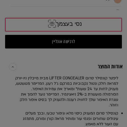
60
נסי בעצמך
לרכישה אונליין
אודות המוצר
ליפטר קונסילר סרום LIFTER CONCEALER מבית מייבלין ניו-יורק
למראה חלק ונטול נקבוביות במרקם ג’ל רענן. הפריימר מטשטש,
מעניק לחות עד 24 שעות* ומאריך את עמידות האיפור.
הפורמולה מועשרת ב-2% ניאצינמיד. הפריימר נועד להפוך את
שגרת האיפור שלך לחוויה רעננה ולהעניק לך בסיס איפור חלק
וזוהר.
קונסילר סרום המעניק כיסוי מלא וגימור טבעי, ובכך מעלים
עיגולים שחורים ופגמי עור ומותיר מראה קורן ומורם, מתמזג
עם העור ללא מאמץ.