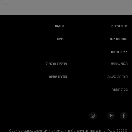
אודות מייבלין
צרו קשר
המחויבות שלנו
חיפוש
שאלות נפוצות
תנאי שימוש
מדיניות פרטיות
הצהרת נגישות
הגדרת עוגיות
מפת האתר
©2023 מייבלין ניו יורק אתר זה מיועד ללקוחות בישראל.
קיים שימוש בקובצי Cookies