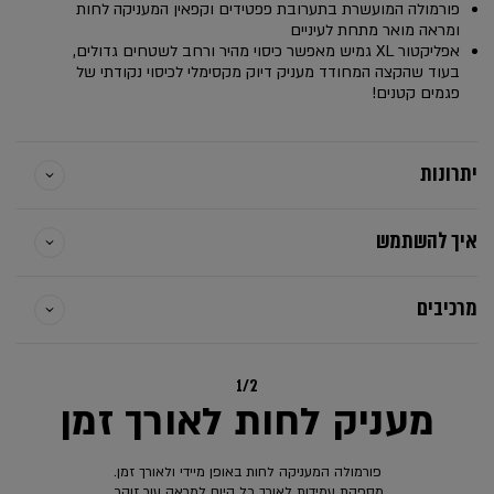
פורמולה המועשרת בתערובת פפטידים וקפאין המעניקה לחות
ומראה מואר מתחת לעיניים
אפליקטור XL גמיש מאפשר כיסוי מהיר ורחב לשטחים גדולים,
בעוד שהקצה המחודד מעניק דיוק מקסימלי לכיסוי נקודתי של
פגמים קטנים!
יתרונות
איך להשתמש
מרכיבים
1/2
מעניק לחות לאורך זמן
פורמולה המעניקה לחות באופן מיידי ולאורך זמן.
מספקת עמידות לאורך כל היום למראה עור זוהר.